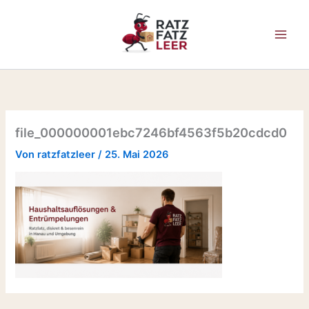
Zum
Inhalt
springen
file_000000001ebc7246bf4563f5b20cdcd0
Von
ratzfatzleer
/
25. Mai 2026