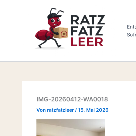
Zum
Inhalt
springen
Ent
Sof
IMG-20260412-WA0018
Von
ratzfatzleer
/
15. Mai 2026